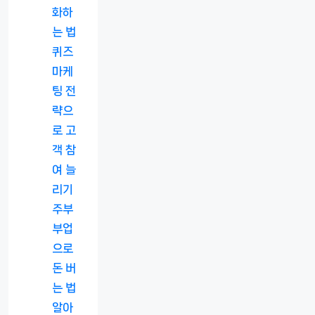
화하
는 법
퀴즈
마케
팅 전
략으
로 고
객 참
여 늘
리기
주부
부업
으로
돈 버
는 법
알아