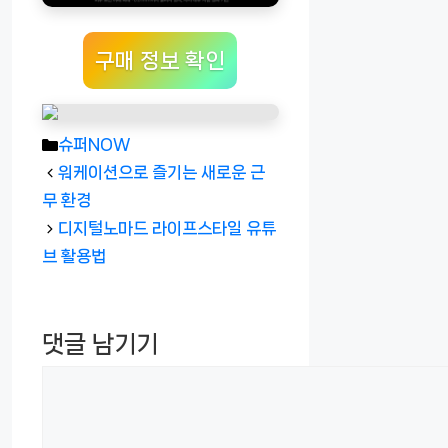
구매 정보 확인
카
슈퍼NOW
테
워케이션으로 즐기는 새로운 근
고
무 환경
리
디지털노마드 라이프스타일 유튜
브 활용법
댓글 남기기
댓
글