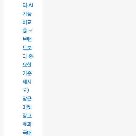
터·AI
기능
비교
🤖 ✅
브랜
드보
다 중
요한
기준
제시
💡)
당근
마켓
광고
효과
극대