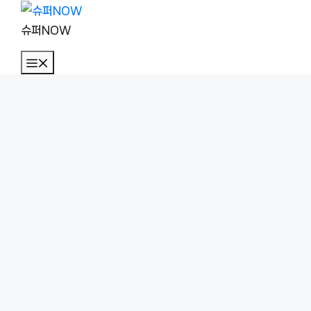
컨
텐
슈퍼NOW
츠
메
로
뉴
건
너
뛰
기