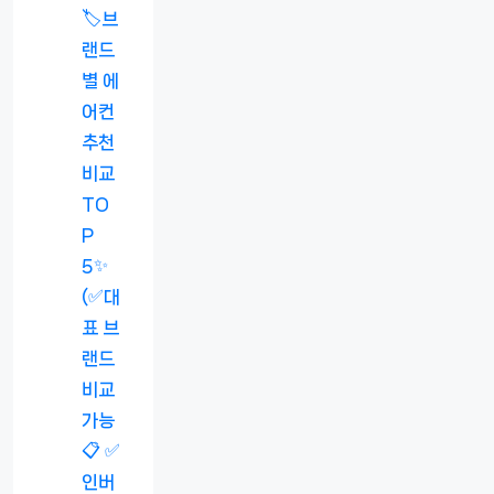
🏷️브
랜드
별 에
어컨
추천
비교
TO
P
5✨
(✅대
표 브
랜드
비교
가능
📋 ✅
인버