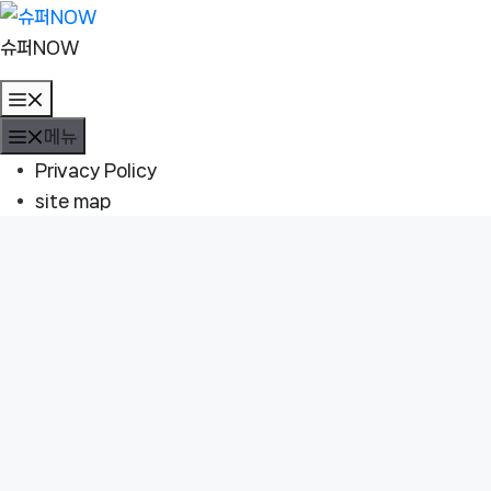
컨
텐
슈퍼NOW
츠
메
로
뉴
메뉴
건
너
Privacy Policy
뛰
site map
기