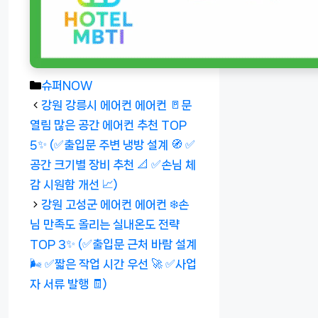
카
슈퍼NOW
테
강원 강릉시 에어컨 에어컨 🚪문
고
열림 많은 공간 에어컨 추천 TOP
리
5✨ (✅출입문 주변 냉방 설계 🧭 ✅
공간 크기별 장비 추천 📐 ✅손님 체
감 시원함 개선 📈)
강원 고성군 에어컨 에어컨 ❄️손
님 만족도 올리는 실내온도 전략
TOP 3✨ (✅출입문 근처 바람 설계
🌬️ ✅짧은 작업 시간 우선 🚀 ✅사업
자 서류 발행 🧾)