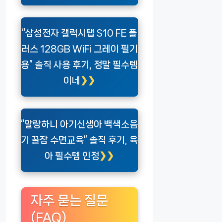
“삼성전자 갤럭시탭 S10 FE 플
러스 128GB WiFi 그레이 필기
용” 솔직 사용 후기, 정말 필수템
이네
“말랑하니 아기신생아 백색소음
기 꿀잠 수면교육” 솔직 후기, 육
아 필수템 인정
자주 묻는 질문
(FAQ)