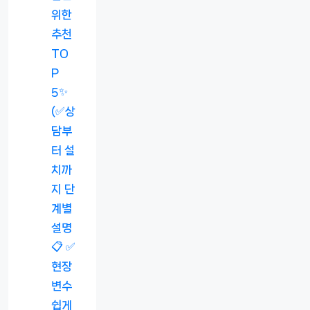
위한
추천
TO
P
5✨
(✅상
담부
터 설
치까
지 단
계별
설명
📋 ✅
현장
변수
쉽게