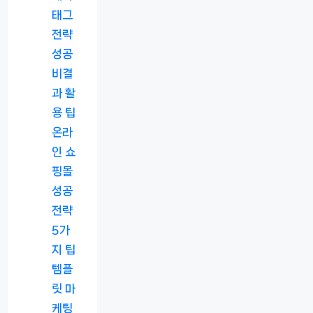
태그
전략
성공
비결
과 활
용 팁
온라
인 쇼
핑몰
성공
전략
5가
지 팁
템플
릿 마
케팅