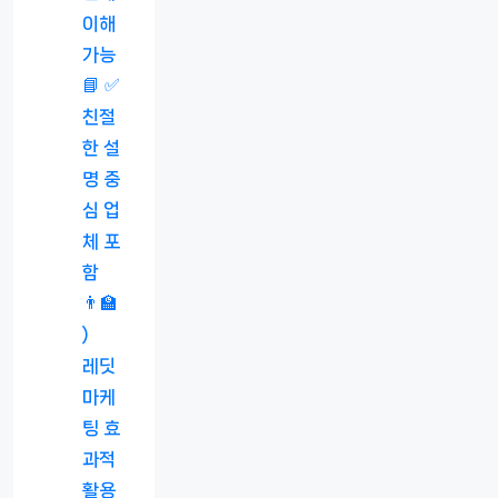
이해
가능
📘 ✅
친절
한 설
명 중
심 업
체 포
함
👨‍🏫
)
레딧
마케
팅 효
과적
활용