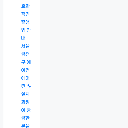
효과
적인
활용
법 안
내
서울
금천
구 에
어컨
에어
컨 🔧
설치
과정
이 궁
금한
분을