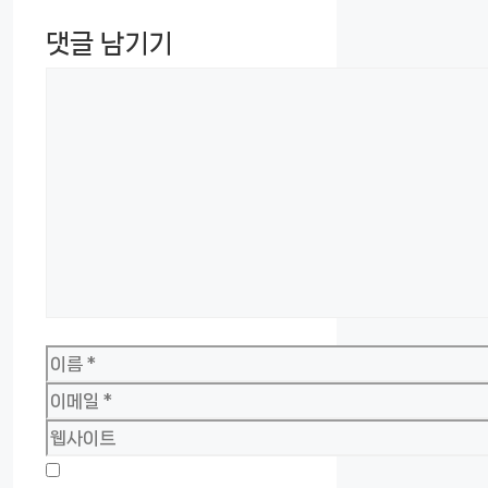
댓글 남기기
댓
글
이
름
이
메
웹
일
사