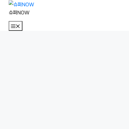
컨
텐
슈퍼NOW
츠
메
로
뉴
건
너
뛰
기