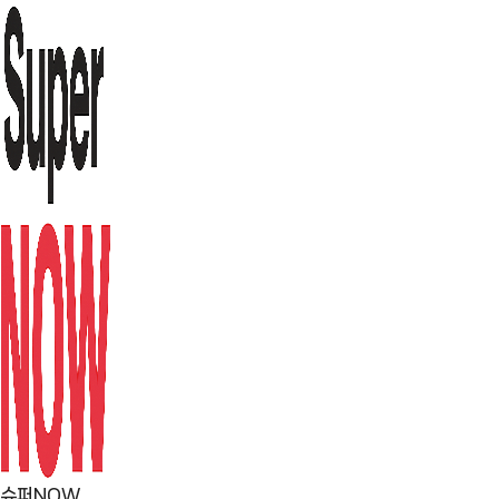
컨
텐
츠
로
건
너
뛰
기
슈퍼NOW