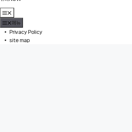
메
뉴
메뉴
Privacy Policy
site map