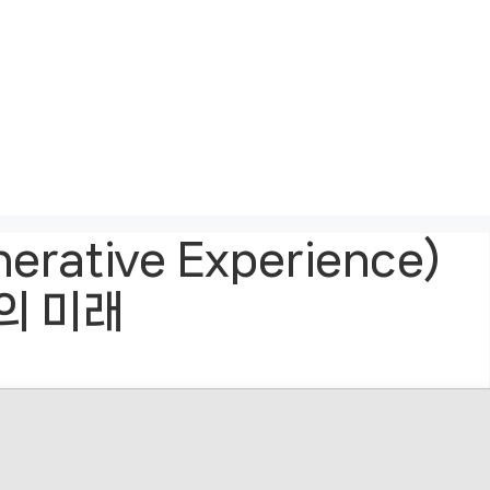
erative Experience)
의 미래