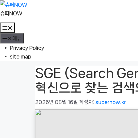
컨
텐
슈퍼NOW
츠
메
로
뉴
메뉴
건
너
Privacy Policy
뛰
site map
기
SGE (Search Gen
혁신으로 찾는 검색
2026년 05월 16일
작성자:
supernow.kr