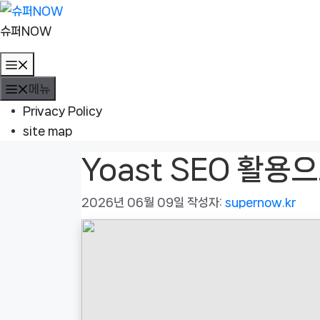
컨
텐
슈퍼NOW
츠
메
로
뉴
메뉴
건
너
Privacy Policy
뛰
site map
기
Yoast SEO 활
2026년 06월 09일
작성자:
supernow.kr