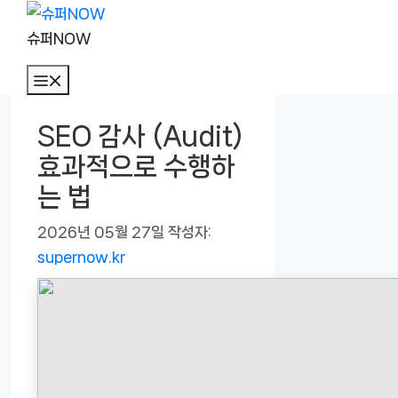
컨
텐
슈퍼NOW
츠
메
로
뉴
건
SEO 감사 (Audit)
너
효과적으로 수행하
뛰
기
는 법
2026년 05월 27일
작성자:
supernow.kr