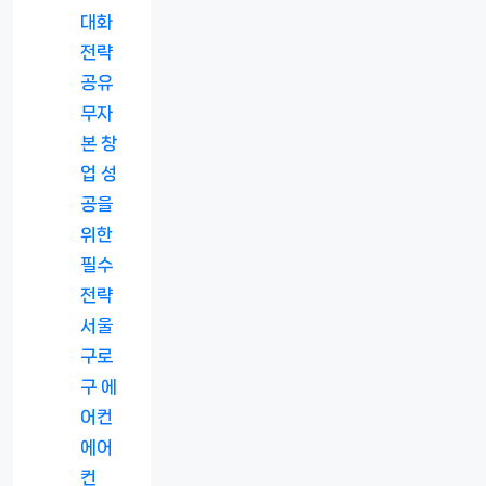
대화
전략
공유
무자
본 창
업 성
공을
위한
필수
전략
서울
구로
구 에
어컨
에어
컨