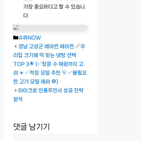
가장 중요하다고 할 수 있습니
다.
카
슈퍼NOW
테
경남 고성군 에어컨 에어컨 📏우
고
리집 크기에 딱 맞는 냉방 선택
리
TOP 3🌟 (✅창문 수·채광까지 고
려 ☀️ ✅적정 모델 추천 💡 ✅불필요
한 고가 모델 제외 🚫)
마이크로 인플루언서 성공 전략
분석
댓글 남기기
댓