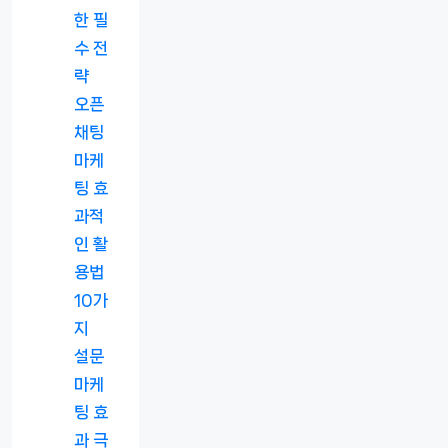
한 필
수 전
략
오픈
채팅
마케
팅 효
과적
인 활
용법
10가
지
설문
마케
팅 효
과 극