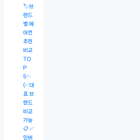
🏷️브
랜드
별 에
어컨
추천
비교
TO
P
5✨
(✅대
표 브
랜드
비교
가능
📋 ✅
인버