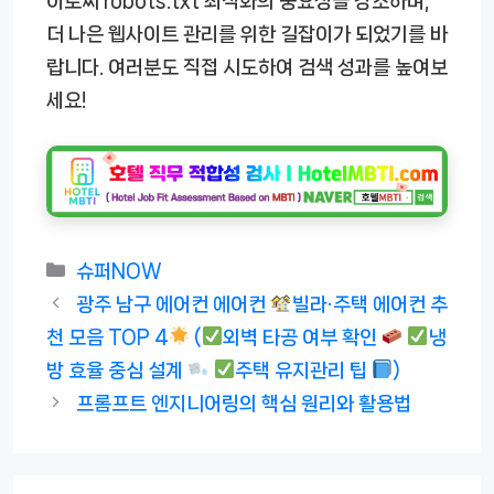
이로써 robots.txt 최적화의 중요성을 강조하며,
더 나은 웹사이트 관리를 위한 길잡이가 되었기를 바
랍니다. 여러분도 직접 시도하여 검색 성과를 높여보
세요!
카
슈퍼NOW
테
광주 남구 에어컨 에어컨
빌라·주택 에어컨 추
고
천 모음 TOP 4
(
외벽 타공 여부 확인
냉
리
방 효율 중심 설계
주택 유지관리 팁
)
프롬프트 엔지니어링의 핵심 원리와 활용법