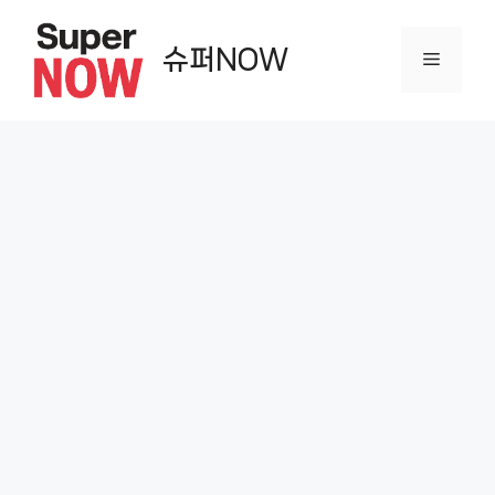
컨
텐
슈퍼NOW
메
츠
로
뉴
건
너
뛰
기