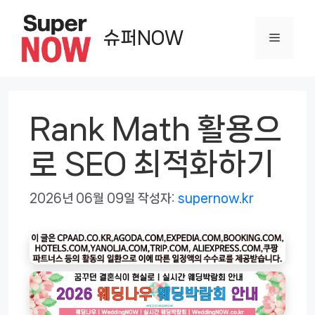
컨
텐
슈퍼NOW
메
츠
로
뉴
건
너
Rank Math 활용으
뛰
로 SEO 최적화하기
기
2026년 06월 09일
작성자:
supernow.kr