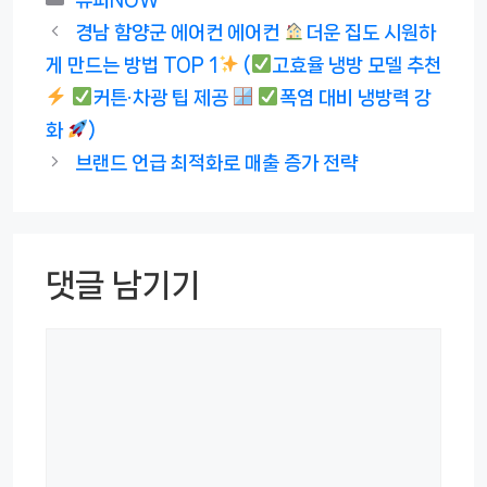
슈퍼NOW
테
경남 함양군 에어컨 에어컨
더운 집도 시원하
고
게 만드는 방법 TOP 1
(
고효율 냉방 모델 추천
리
커튼·차광 팁 제공
폭염 대비 냉방력 강
화
)
브랜드 언급 최적화로 매출 증가 전략
댓글 남기기
댓
글