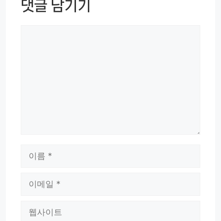
댓글 남기기
댓
글
이
름
이
메
웹
일