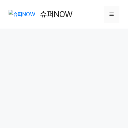
컨
텐
슈퍼NOW
메
츠
로
뉴
건
너
뛰
기