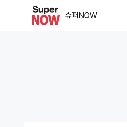
컨
텐
슈퍼NOW
츠
로
건
너
뛰
기