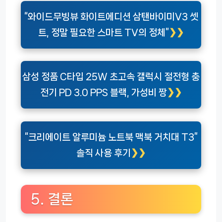
“와이드무빙뷰 화이트에디션 삼탠바이미V3 셋
트, 정말 필요한 스마트 TV의 정체”
삼성 정품 C타입 25W 초고속 갤럭시 절전형 충
전기 PD 3.0 PPS 블랙, 가성비 짱
“크리에이트 알루미늄 노트북 맥북 거치대 T3”
솔직 사용 후기
5. 결론