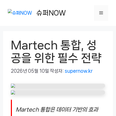
컨
텐
슈퍼NOW
메
츠
로
뉴
건
Martech 통합, 성
너
뛰
공을 위한 필수 전략
기
2026년 05월 10일
작성자:
supernow.kr
Martech 통합은 데이터 기반의 효과