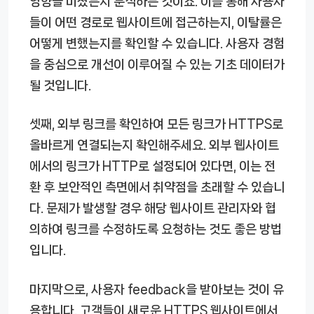
영향을 미쳤는지 분석하는 것이죠. 이를 통해 사용자
들이 어떤 경로로 웹사이트에 접근하는지, 이탈률은
어떻게 변했는지를 확인할 수 있습니다. 사용자 경험
을 중심으로 개선이 이루어질 수 있는 기초 데이터가
될 것입니다.
셋째, 외부 링크를 확인하여 모든 링크가 HTTPS로
올바르게 연결되는지 확인해주세요. 외부 웹사이트
에서의 링크가 HTTP로 설정되어 있다면, 이는 전
환 후 보안적인 측면에서 취약점을 초래할 수 있습니
다. 문제가 발생할 경우 해당 웹사이트 관리자와 협
의하여 링크를 수정하도록 요청하는 것도 좋은 방법
입니다.
마지막으로, 사용자 feedback을 받아보는 것이 유
용합니다. 고객들이 새로운 HTTPS 웹사이트에서