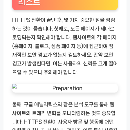
리스트
HTTPS 전환이 끝난 후, 몇 가지 중요한 점을 점검
하는 것이 좋습니다. 첫째로, 모든 페이지가 제대로
로딩되는지 확인해야 합니다. 웹사이트의 각 페이지
(홈페이지, 블로그, 상품 페이지 등)에 접근하여 잠
재적인 보안 경고가 없는지 검토하세요. 만약 보안
경고가 발생한다면, 이는 사용자의 신뢰를 크게 떨어
뜨릴 수 있으니 주의해야 합니다.
둘째, 구글 애널리틱스와 같은 분석 도구를 통해 웹
사이트의 트래픽 변화를 모니터링하는 것도 중요합
니다. HTTPS 전환이 사용자 방문 및 행동에 어떤