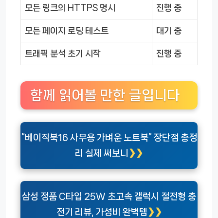
모든 링크의 HTTPS 명시
진행 중
모든 페이지 로딩 테스트
대기 중
트래픽 분석 초기 시작
진행 중
함께 읽어볼 만한 글입니다
“베이직북16 사무용 가벼운 노트북” 장단점 총정
리 실제 써보니
삼성 정품 C타입 25W 초고속 갤럭시 절전형 충
전기 리뷰, 가성비 완벽템