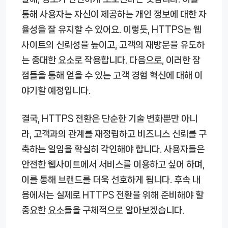
통해 사용자는 자신이 제공하는 개인 정보에 대한 자
율성을 잘 유지할 수 있어요. 이렇듯, HTTPS는 웹
사이트의 신뢰성을 높이고, 고객의 재방문을 유도하
는 중대한 요소로 작용합니다. 다음으로, 이러한 장
점들을 통해 얻을 수 있는 고객 경험 혁신에 대해 이
야기할 예정입니다.
결국, HTTPS 전환은 단순한 기술 변화뿐만 아니
라, 고객과의 관계를 재정립하고 비즈니스 신뢰를 구
축하는 일임을 확실히 각인해야 합니다. 사용자들은
안전한 웹사이트에서 서비스를 이용하고 싶어 하며,
이를 통해 브랜드를 더욱 선호하게 됩니다. 후속 내
용에서는 실제로 HTTPS 전환을 위해 준비해야 할
중요한 요소들을 구체적으로 알아보겠습니다.