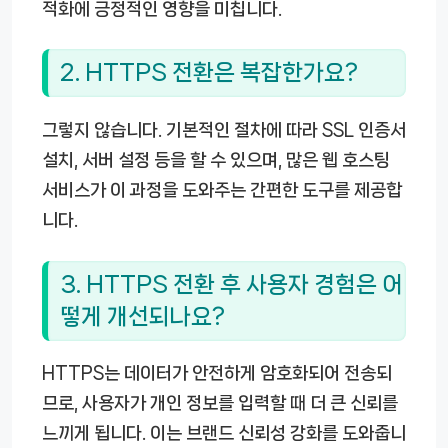
적화에 긍정적인 영향을 미칩니다.
2. HTTPS 전환은 복잡한가요?
그렇지 않습니다. 기본적인 절차에 따라 SSL 인증서
설치, 서버 설정 등을 할 수 있으며, 많은 웹 호스팅
서비스가 이 과정을 도와주는 간편한 도구를 제공합
니다.
3. HTTPS 전환 후 사용자 경험은 어
떻게 개선되나요?
HTTPS는 데이터가 안전하게 암호화되어 전송되
므로, 사용자가 개인 정보를 입력할 때 더 큰 신뢰를
느끼게 됩니다. 이는 브랜드 신뢰성 강화를 도와줍니