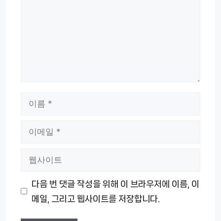
이
름
이
메
웹
일
사
다음 번 댓글 작성을 위해 이 브라우저에 이름, 이
이
메일, 그리고 웹사이트를 저장합니다.
트