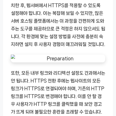
치한 후, 웹서버에서 HTTPS를 적용할 수 있도록
설정해야 합니다. 이는 복잡해 보일 수 있지만, 많은
서버 호스팅 플랫폼에서는 이 과정을 간편하게 도와
주는 도구를 제공하므로 큰 걱정은 하지 않으셔도 됩
니다. 각 환경에 맞는 설정 방법을 사전에 충분히 숙
지하면 설치 후 사용자 경험이 매끄러워질 것입니다.
또한, 모든 내부 링크와 리디렉션 설정도 간과해서는
안 됩니다. HTTPS 전환 후에는 웹사이트의 모든
링크가 HTTPS로 연결되어야 하며, 기존의 HTTP
링크를 HTTPS로 변경해야 합니다. 이를 안 할 경
우 사용자가 HTTP 링크를 클릭했을 때 보안 경고
가 뜨게 되어 불필요한 혼란을 초래할 수 있습니다.