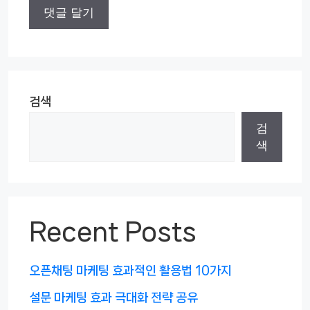
검색
검
색
Recent Posts
오픈채팅 마케팅 효과적인 활용법 10가지
설문 마케팅 효과 극대화 전략 공유