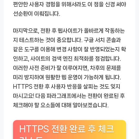
편안한 사용자 경험을 위해서라도 이 점을 신경 써야
선순환이 이뤄집니다.
마지막으로, 전환 후 웹사이트가 올바르게 작동하는
지 테스트하는 것이 중요합니다. 구글 서치 콘솔과
같은 도구를 이용해 변경 사항이 잘 반영되었는지 확
인하고, 사이트의 검색 엔진 최적화를 점검합니다.
이러한 사전 준비가 잘 이루어지면, 차후의 문제를
미리 방지하여 원활한 웹 운영이 가능하게 됩니다.
HTTPS 전환 후 사용자 반응을 살피는 것도 잊지
마시고요! 다음 파라그래프에서는 전환이 완료된 후
체크해야 할 요소들에 대해 알아보겠습니다.
HTTPS 전환 완료 후 체크