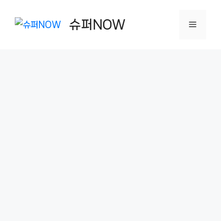
컨
텐
슈퍼NOW
메
츠
로
뉴
건
너
뛰
기