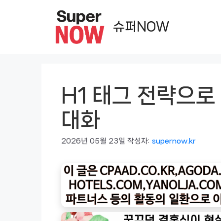
컨
텐
슈퍼NOW
츠
로
건
너
H1 태그 전략으로
뛰
기
대화
2026년 05월 23일
작성자:
supernow.kr