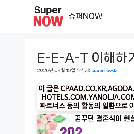
컨
텐
슈퍼NOW
츠
로
건
너
E-E-A-T 이해하
뛰
기
2026년 04월 12일
작성자:
supernow.kr