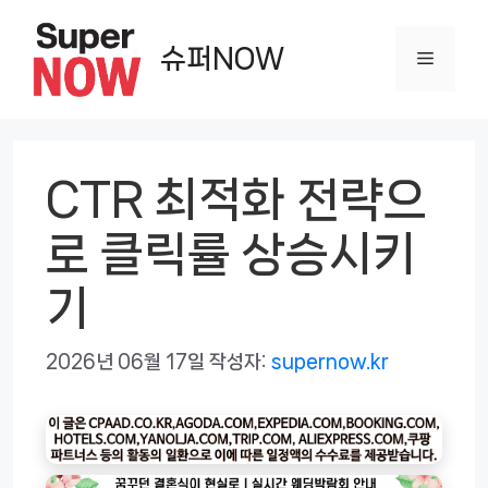
컨
텐
슈퍼NOW
메
츠
로
뉴
건
너
CTR 최적화 전략으
뛰
로 클릭률 상승시키
기
기
2026년 06월 17일
작성자:
supernow.kr