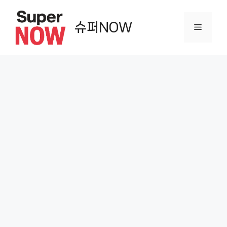
컨
텐
슈퍼NOW
메
츠
로
뉴
건
너
뛰
기