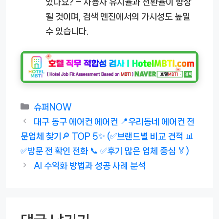
있나요?
– 사용자 유지율과 전환율이 향상
될 것이며, 검색 엔진에서의 가시성도 높일
수 있습니다.
카
슈퍼NOW
테
대구 동구 에어컨 에어컨 📍우리동네 에어컨 전
고
문업체 찾기🔎 TOP 5✨ (✅브랜드별 비교 견적 📊
리
✅방문 전 확인 전화 📞 ✅후기 많은 업체 중심 🏅)
AI 수익화 방법과 성공 사례 분석