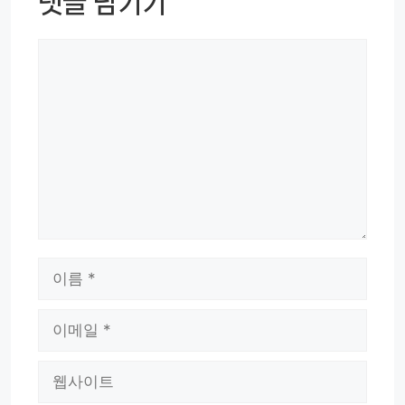
댓글 남기기
댓
글
이
름
이
메
웹
일
사