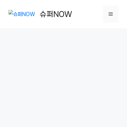
컨
텐
슈퍼NOW
메
츠
로
뉴
건
너
뛰
기