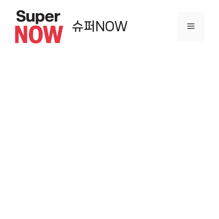
컨
텐
슈퍼NOW
메
츠
로
뉴
건
너
뛰
기