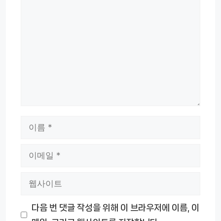
댓
글
이
름
이
메
웹
일
사
다음 번 댓글 작성을 위해 이 브라우저에 이름, 이
이