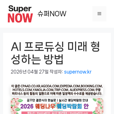
컨
텐
슈퍼NOW
메
츠
로
뉴
건
너
AI 프로듀싱 미래 형
뛰
성하는 방법
기
2026년 04월 27일
작성자:
supernow.kr