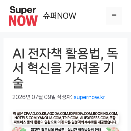
컨
텐
슈퍼NOW
메
츠
로
뉴
건
너
AI 전자책 활용법, 독
뛰
서 혁신을 가져올 기
기
술
2026년 07월 09일
작성자:
supernow.kr