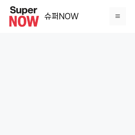
컨
텐
슈퍼NOW
메
츠
로
뉴
건
너
뛰
기