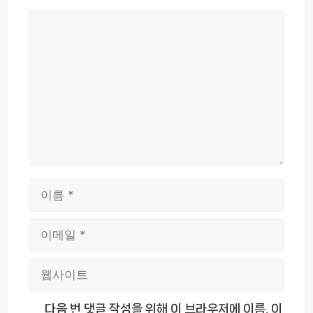
댓
글
이
름
이
메
웹
일
사
다음 번 댓글 작성을 위해 이 브라우저에 이름, 이
이