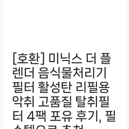
[호환] 미닉스 더 플
렌더 음식물처리기
필터 활성탄 리필용
악취 고품질 탈취필
터 4팩 포유 후기, 필