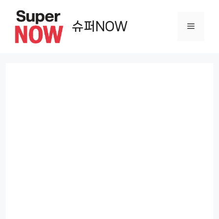
컨
텐
슈퍼NOW
메
츠
로
뉴
건
너
뛰
기