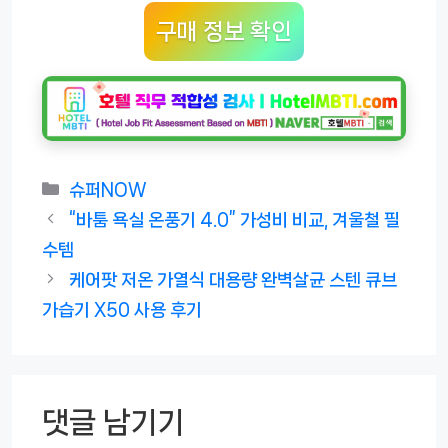
구매 정보 확인
카
슈퍼NOW
테
“바툼 욕실 온풍기 4.0” 가성비 비교, 겨울철 필
고
수템
리
케어팟 저온 가열식 대용량 완벽살균 스텐 큐브
가습기 X50 사용 후기
댓글 남기기