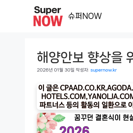
컨
텐
슈퍼NOW
츠
로
건
너
해양안보 향상을 
뛰
기
2026년 01월 30일
작성자:
supernow.kr