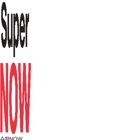
컨
텐
츠
로
건
너
뛰
기
슈퍼NOW