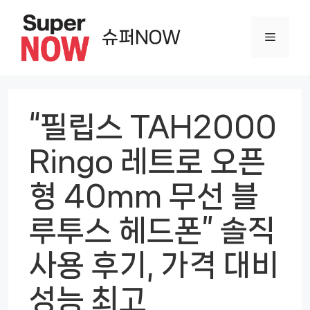
컨
텐
슈퍼NOW
메
츠
로
뉴
건
너
“필립스 TAH2000
뛰
Ringo 레트로 오픈
기
형 40mm 무선 블
루투스 헤드폰” 솔직
사용 후기, 가격 대비
성능 최고