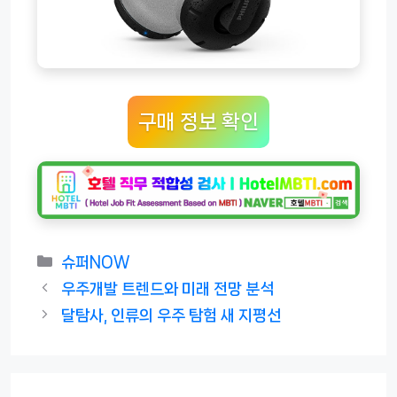
구매 정보 확인
카
슈퍼NOW
테
우주개발 트렌드와 미래 전망 분석
고
달탐사, 인류의 우주 탐험 새 지평선
리