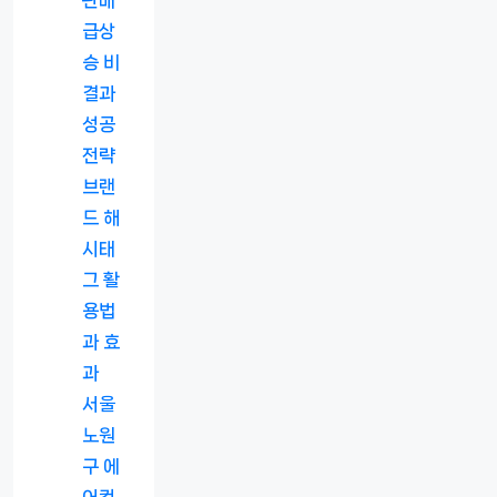
급상
승 비
결과
성공
전략
브랜
드 해
시태
그 활
용법
과 효
과
서울
노원
구 에
어컨