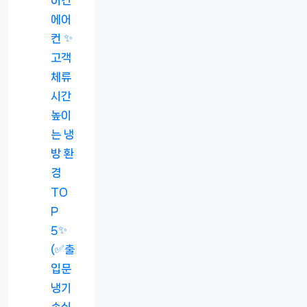
에어
컨 ✨
고객
체류
시간
높이
는 냉
방 환
경
TO
P
5✨
(✅출
입문
냉기
손실