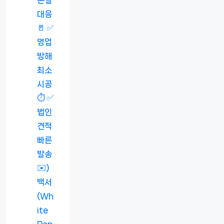
대응
🚪 ✅
영업
방해
최소
시공
⏱️ ✅
법인
견적
빠른
발송
✉️)
백서
(Wh
ite
Pap