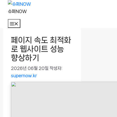
컨
텐
슈퍼NOW
츠
메
로
뉴
건
페이지 속도 최적화
너
로 웹사이트 성능
뛰
기
향상하기
2026년 06월 20일
작성자:
supernow.kr