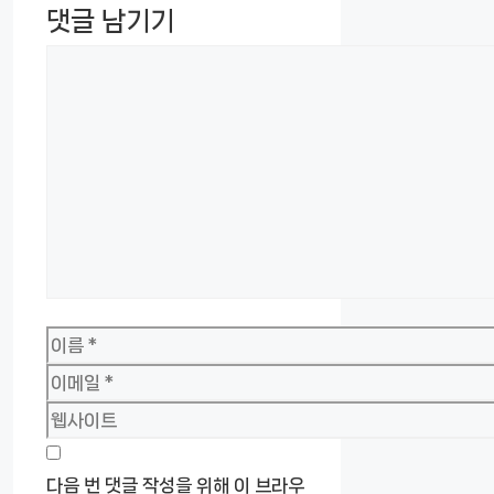
댓글 남기기
댓
글
이
름
이
메
웹
일
사
이
다음 번 댓글 작성을 위해 이 브라우