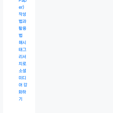
er)
작성
법과
활용
법
해시
태그
리서
치로
소셜
미디
어 강
화하
기