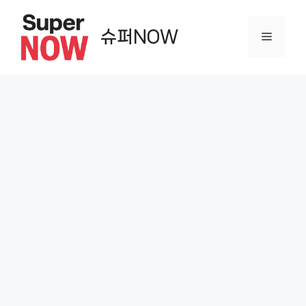
컨
텐
슈퍼NOW
메
츠
로
뉴
건
너
뛰
기