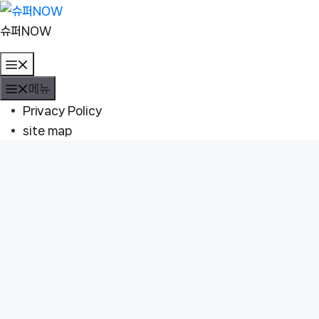
컨
텐
슈퍼NOW
츠
메
로
뉴
메뉴
건
너
Privacy Policy
뛰
site map
기