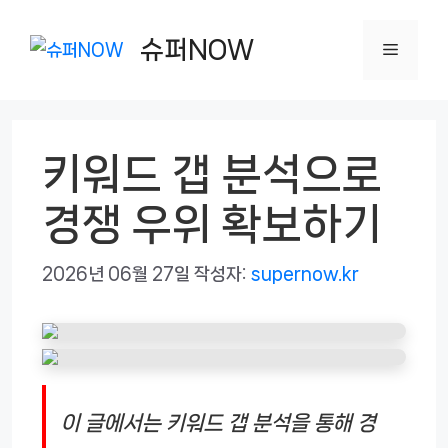
컨
텐
슈퍼NOW
메
츠
로
뉴
건
키워드 갭 분석으로
너
뛰
경쟁 우위 확보하기
기
2026년 06월 27일
작성자:
supernow.kr
이 글에서는 키워드 갭 분석을 통해 경