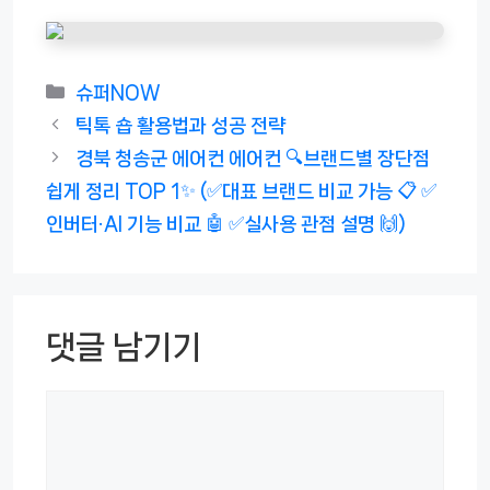
카
슈퍼NOW
테
틱톡 숍 활용법과 성공 전략
고
경북 청송군 에어컨 에어컨 🔍브랜드별 장단점
리
쉽게 정리 TOP 1✨ (✅대표 브랜드 비교 가능 📋 ✅
인버터·AI 기능 비교 🤖 ✅실사용 관점 설명 🙌)
댓글 남기기
댓
글