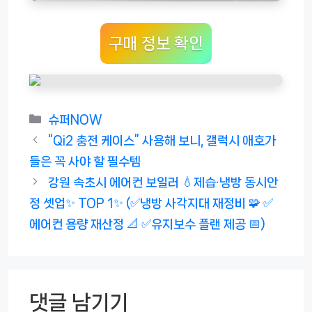
구매 정보 확인
카
슈퍼NOW
테
“Qi2 충전 케이스” 사용해 보니, 갤럭시 애호가
고
들은 꼭 사야 할 필수템
리
강원 속초시 에어컨 보일러 💧제습·냉방 동시안
정 셋업✨ TOP 1✨ (✅냉방 사각지대 재정비 🧩 ✅
에어컨 용량 재산정 📐 ✅유지보수 플랜 제공 📅)
댓글 남기기