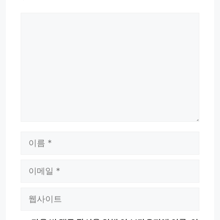
댓
글
이
름
이
메
웹
일
사