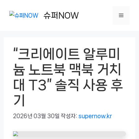
컨
텐
슈퍼NOW
메
츠
로
뉴
건
“크리에이트 알루미
너
뛰
늄 노트북 맥북 거치
기
대 T3” 솔직 사용 후
기
2026년 03월 30일
작성자:
supernow.kr