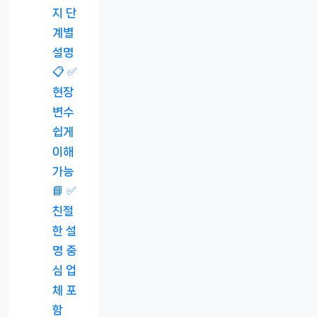
지 단
계별
설명
📋 ✅
현장
변수
쉽게
이해
가능
📘 ✅
친절
한 설
명 중
심 업
체 포
함