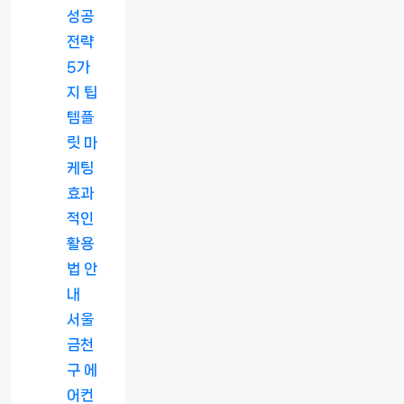
성공
전략
5가
지 팁
템플
릿 마
케팅
효과
적인
활용
법 안
내
서울
금천
구 에
어컨