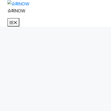
컨
텐
슈퍼NOW
츠
메
로
뉴
건
너
뛰
기