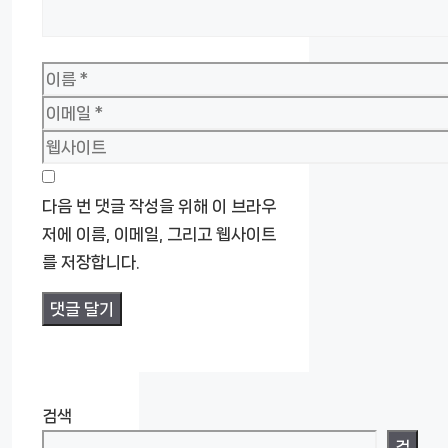
이
름
이
메
웹
일
사
이
다음 번 댓글 작성을 위해 이 브라우
트
저에 이름, 이메일, 그리고 웹사이트
를 저장합니다.
검색
검