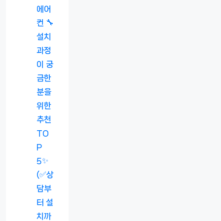
에어
컨 🔧
설치
과정
이 궁
금한
분을
위한
추천
TO
P
5✨
(✅상
담부
터 설
치까