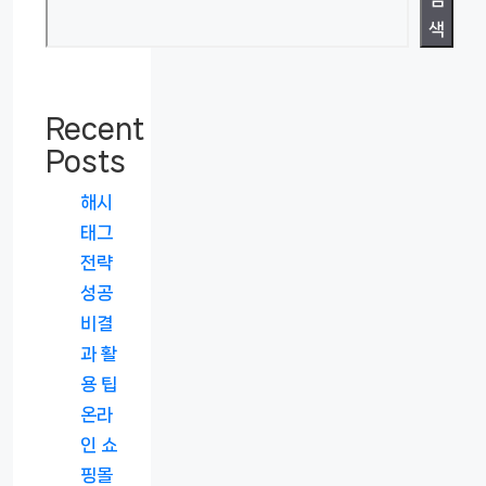
색
Recent
Posts
해시
태그
전략
성공
비결
과 활
용 팁
온라
인 쇼
핑몰