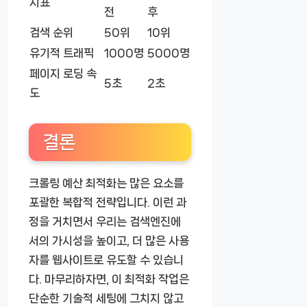
지표
전
후
검색 순위
50위
10위
유기적 트래픽
1000명
5000명
페이지 로딩 속
5초
2초
도
결론
크롤링 예산 최적화는 많은 요소를
포괄한 복합적 전략입니다. 이런 과
정을 거치면서 우리는 검색엔진에
서의 가시성을 높이고, 더 많은 사용
자를 웹사이트로 유도할 수 있습니
다. 마무리하자면, 이 최적화 작업은
단순한 기술적 세팅에 그치지 않고