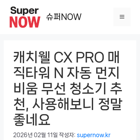
컨
텐
슈퍼NOW
메
츠
로
뉴
건
너
캐치웰 CX PRO 매
뛰
직타워 N 자동 먼지
기
비움 무선 청소기 추
천, 사용해보니 정말
좋네요
2026년 02월 11일
작성자:
supernow.kr