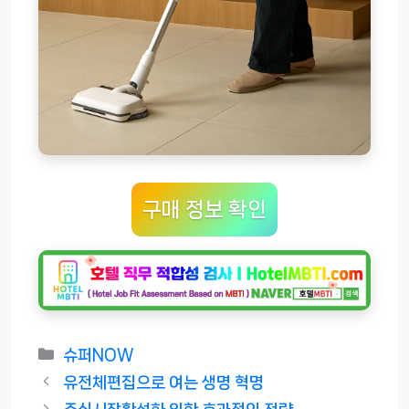
구매 정보 확인
카
슈퍼NOW
테
유전체편집으로 여는 생명 혁명
고