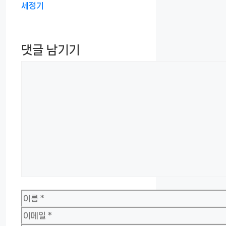
세정기
댓글 남기기
댓
글
이
름
이