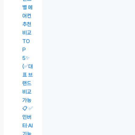
별 에
어컨
추천
비교
TO
P
5✨
(✅대
표 브
랜드
비교
가능
📋 ✅
인버
터·AI
기능