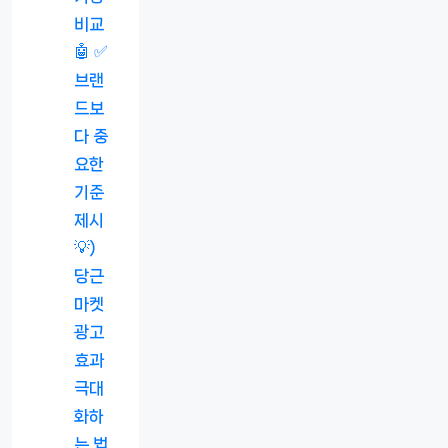
비교
🤖 ✅
브랜
드보
다 중
요한
기준
제시
💡)
당근
마켓
광고
효과
극대
화하
는 법