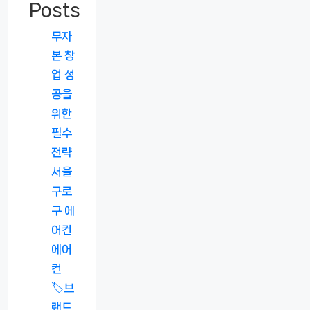
Posts
무자
본 창
업 성
공을
위한
필수
전략
서울
구로
구 에
어컨
에어
컨
🏷️브
랜드