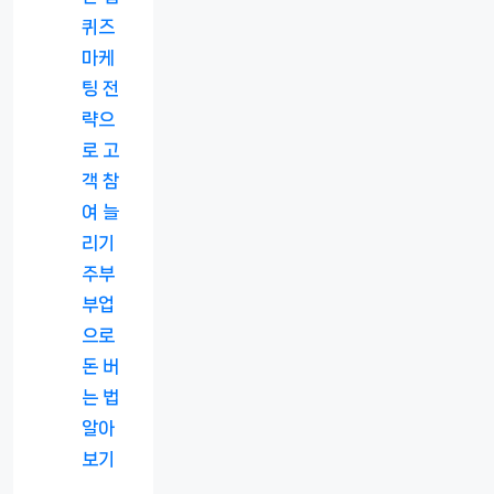
퀴즈
마케
팅 전
략으
로 고
객 참
여 늘
리기
주부
부업
으로
돈 버
는 법
알아
보기