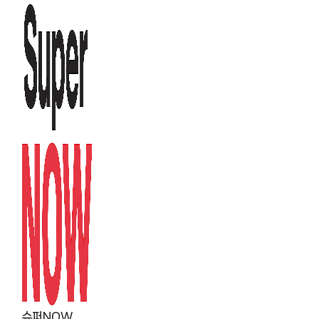
컨
텐
츠
로
건
너
뛰
기
슈퍼NOW