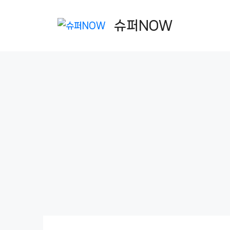
컨
텐
슈퍼NOW
츠
로
건
너
뛰
기