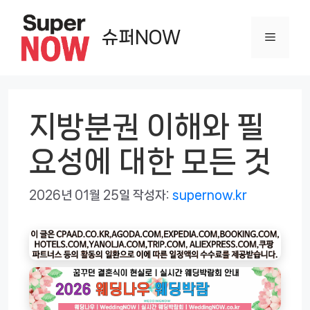
컨
텐
슈퍼NOW
메
츠
로
뉴
건
너
지방분권 이해와 필
뛰
요성에 대한 모든 것
기
2026년 01월 25일
작성자:
supernow.kr