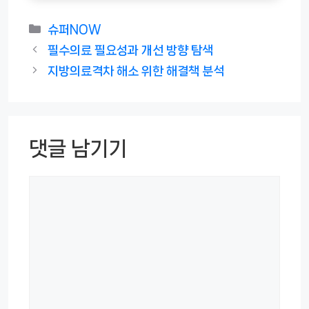
카
슈퍼NOW
테
필수의료 필요성과 개선 방향 탐색
고
지방의료격차 해소 위한 해결책 분석
리
댓글 남기기
댓
글