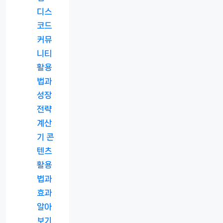
디스
코드
커뮤
니티
활용
법과
성장
전략
계산
기 콘
텐츠
활용
법과
효과
알아
보기