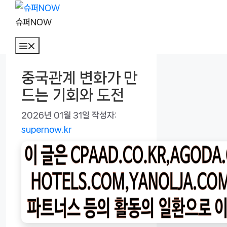
컨
텐
슈퍼NOW
츠
메
로
뉴
건
중국관계 변화가 만
너
드는 기회와 도전
뛰
기
2026년 01월 31일
작성자:
supernow.kr