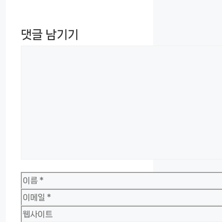
댓글 남기기
댓
글
이
름
이
메
웹