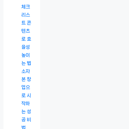
체크
리스
트 콘
텐츠
로 효
율성
높이
는 법
소자
본 창
업으
로 시
작하
는 성
공 비
법