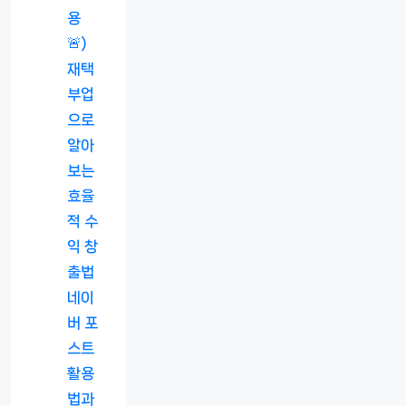
용
🚨)
재택
부업
으로
알아
보는
효율
적 수
익 창
출법
네이
버 포
스트
활용
법과