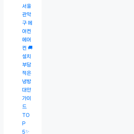
서울
관악
구 에
어컨
에어
컨 🚚
설치
부담
적은
냉방
대안
가이
드
TO
P
5✨