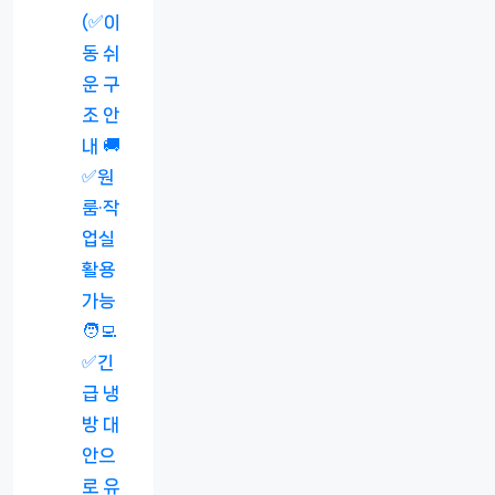
(✅이
동 쉬
운 구
조 안
내 🚚
✅원
룸·작
업실
활용
가능
🧑‍💻
✅긴
급 냉
방 대
안으
로 유