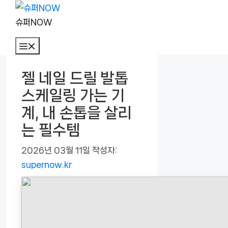
컨
텐
슈퍼NOW
츠
메
로
뉴
건
젤 네일 드릴 발톱
너
스케일링 가는 기
뛰
기
계, 내 손톱을 살리
는 필수템
2026년 03월 11일
작성자:
supernow.kr