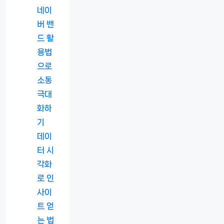
네이
버 밴
드 활
용법
으로
소통
극대
화하
기
데이
터 시
각화
로 인
사이
트 얻
는 법