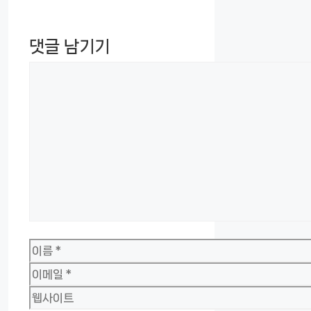
댓글 남기기
댓
글
이
름
이
메
웹
일