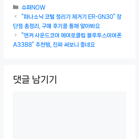
카
슈퍼NOW
테
“파나소닉 코털 정리기 제거기 ER-GN30” 장
고
단점 총정리, 구매 후기를 통해 알아봐요
리
“앤커 사운드코어 에어로클립 블루투스이어폰
A3388” 추천템, 진짜 써보니 좋네요
댓글 남기기
댓
글