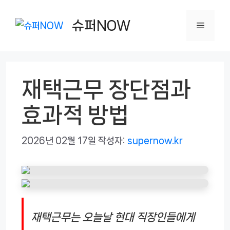
컨
텐
슈퍼NOW
메
츠
로
뉴
건
재택근무 장단점과
너
뛰
효과적 방법
기
2026년 02월 17일
작성자:
supernow.kr
재택근무는 오늘날 현대 직장인들에게