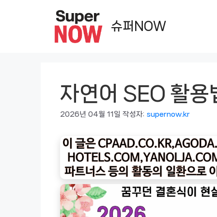
컨
텐
슈퍼NOW
츠
로
건
너
자연어 SEO 활용
뛰
기
2026년 04월 11일
작성자:
supernow.kr