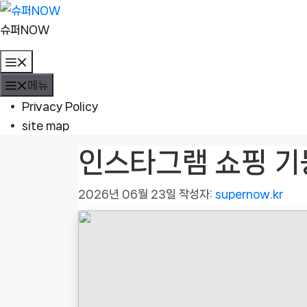
컨
텐
슈퍼NOW
츠
메
로
뉴
메뉴
건
너
Privacy Policy
뛰
site map
기
인스타그램 쇼핑 기
2026년 06월 23일
작성자:
supernow.kr