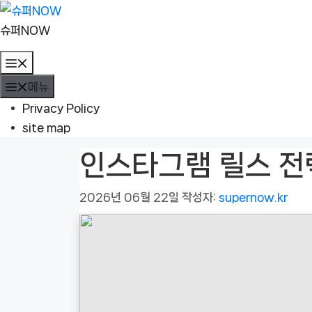
컨
텐
슈퍼NOW
츠
메
로
뉴
메뉴
건
너
Privacy Policy
뛰
site map
기
인스타그램 릴스 전
2026년 06월 22일
작성자:
supernow.kr