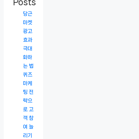
Posts
당근
마켓
광고
효과
극대
화하
는 법
퀴즈
마케
팅 전
략으
로 고
객 참
여 늘
리기