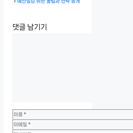
리
예산절감 위한 꿀팁과 전략 공개
댓글 남기기
댓
글
이
름
이
메