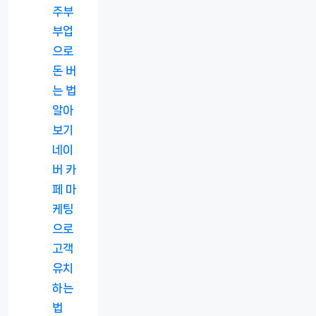
주부
부업
으로
돈 버
는 법
알아
보기
네이
버 카
페 마
케팅
으로
고객
유치
하는
법