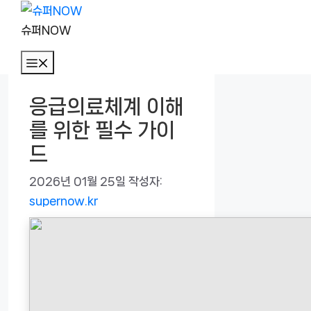
컨
텐
슈퍼NOW
츠
메
로
뉴
건
응급의료체계 이해
너
를 위한 필수 가이
뛰
기
드
2026년 01월 25일
작성자:
supernow.kr