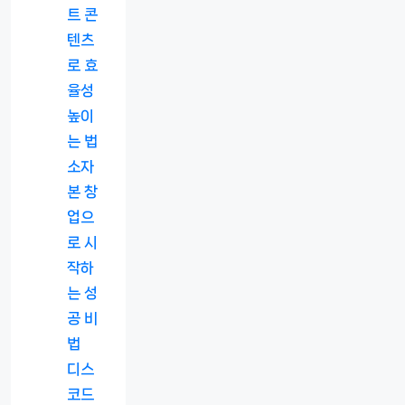
트 콘
텐츠
로 효
율성
높이
는 법
소자
본 창
업으
로 시
작하
는 성
공 비
법
디스
코드