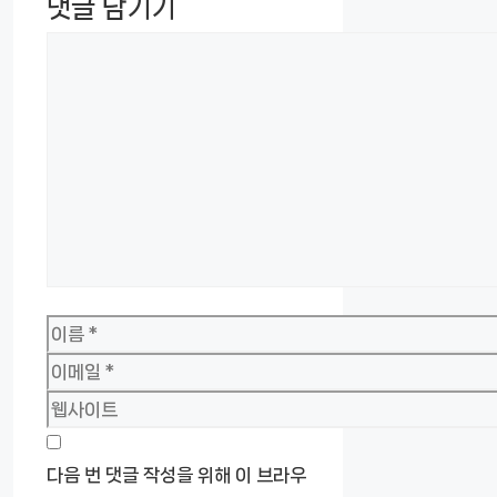
댓글 남기기
댓
글
이
름
이
메
웹
일
사
이
다음 번 댓글 작성을 위해 이 브라우