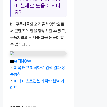
이 실제로 도움이 되나
요?
네, 구독자들의 의견을 반영함으로
써 콘텐츠의 질을 향상시킬 수 있고,
구독자와의 관계를 더욱 돈독히 할
수 있습니다.
카
슈퍼NOW
테
제목 태그 최적화로 검색 결과 상
고
승법칙
리
메타 디스크립션 최적화 완벽 가
이드