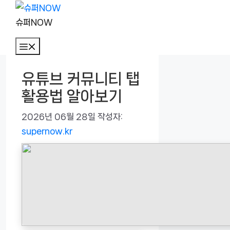
컨
텐
슈퍼NOW
츠
메
로
뉴
건
유튜브 커뮤니티 탭
너
활용법 알아보기
뛰
기
2026년 06월 28일
작성자:
supernow.kr