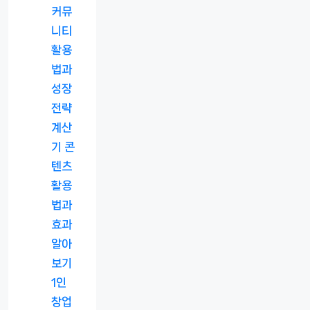
커뮤
니티
활용
법과
성장
전략
계산
기 콘
텐츠
활용
법과
효과
알아
보기
1인
창업