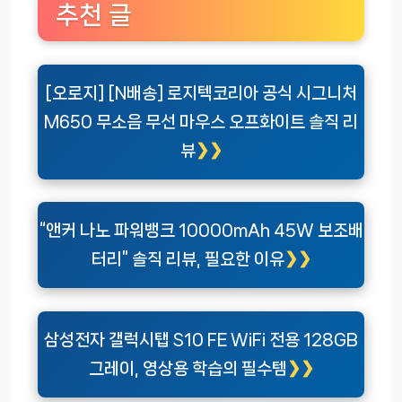
추천 글
[오로지] [N배송] 로지텍코리아 공식 시그니처
M650 무소음 무선 마우스 오프화이트 솔직 리
뷰
“앤커 나노 파워뱅크 10000mAh 45W 보조배
터리” 솔직 리뷰, 필요한 이유
삼성전자 갤럭시탭 S10 FE WiFi 전용 128GB
그레이, 영상용 학습의 필수템