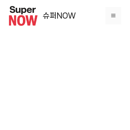
컨
텐
슈퍼NOW
메
츠
로
뉴
건
너
뛰
기