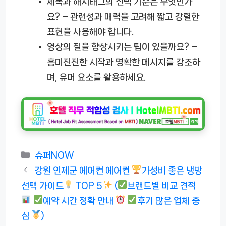
제목과 해시태그의 선택 기준은 무엇인가
요?
– 관련성과 매력을 고려해 짧고 강렬한
표현을 사용해야 합니다.
영상의 질을 향상시키는 팁이 있을까요?
–
흥미진진한 시작과 명확한 메시지를 강조하
며, 유머 요소를 활용하세요.
카
슈퍼NOW
테
강원 인제군 에어컨 에어컨
가성비 좋은 냉방
고
선택 가이드
TOP 5
(
브랜드별 비교 견적
리
예약 시간 정확 안내
후기 많은 업체 중
심
)