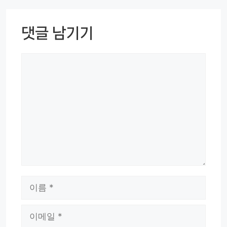
댓글 남기기
댓
글
이
름
이