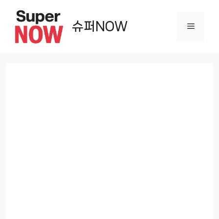
컨
텐
슈퍼NOW
메
츠
로
뉴
건
너
뛰
기