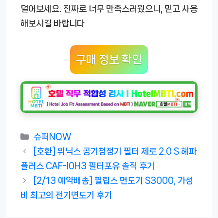
덜어보세요. 진짜로 너무 만족스러웠으니, 믿고 사용
해보시길 바랍니다
구매 정보 확인
카
슈퍼NOW
테
[호환] 위닉스 공기청정기 필터 제로 2.0 S 헤파
고
플러스 CAF-I0H3 필터포유 솔직 후기
리
[2/13 예약배송] 필립스 면도기 S3000, 가성
비 최고의 전기면도기 후기