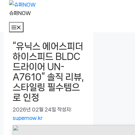
컨
텐
슈퍼NOW
츠
메
로
뉴
건
“유닉스 에어스피더
너
하이스피드 BLDC
뛰
기
드라이어 UN-
A7610” 솔직 리뷰,
스타일링 필수템으
로 인정
2026년 02월 24일
작성자:
supernow.kr