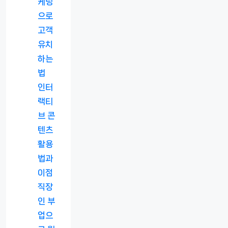
케팅
으로
고객
유치
하는
법
인터
랙티
브 콘
텐츠
활용
법과
이점
직장
인 부
업으