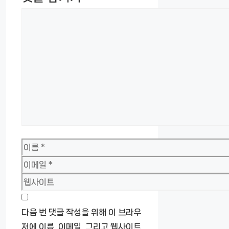
댓
글
이
름
이
메
웹
일
사
이
다음 번 댓글 작성을 위해 이 브라우
트
저에 이름, 이메일, 그리고 웹사이트