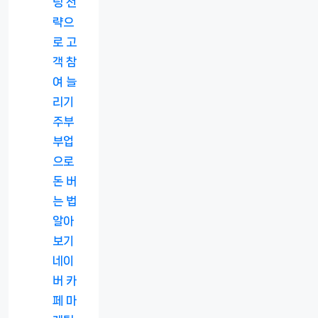
팅 전
략으
로 고
객 참
여 늘
리기
주부
부업
으로
돈 버
는 법
알아
보기
네이
버 카
페 마