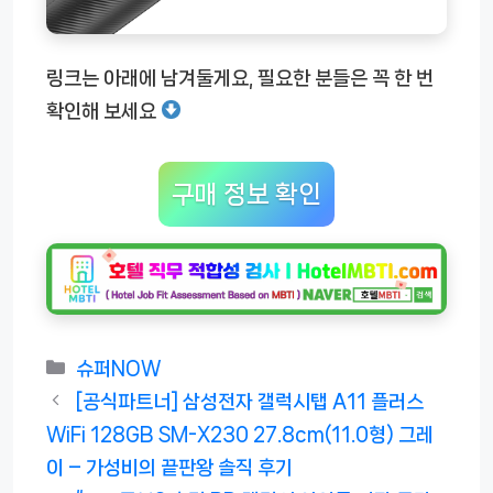
링크는 아래에 남겨둘게요, 필요한 분들은 꼭 한 번
확인해 보세요
구매 정보 확인
카
슈퍼NOW
테
[공식파트너] 삼성전자 갤럭시탭 A11 플러스
고
WiFi 128GB SM-X230 27.8cm(11.0형) 그레
리
이 – 가성비의 끝판왕 솔직 후기