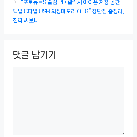
“포토큐브S 슬림 PD 갤럭시 아이폰 저장 공간
백업 C타입 USB 외장메모리 OTG” 장단점 총정리,
진짜 써보니
댓글 남기기
댓
글