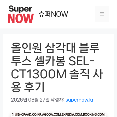
컨
텐
슈퍼NOW
메
츠
로
뉴
건
너
올인원 삼각대 블루
뛰
투스 셀카봉 SEL-
기
CT1300M 솔직 사
용 후기
2026년 03월 27일
작성자:
supernow.kr