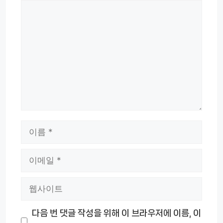
댓
글
이
름
이
메
웹
일
사
다음 번 댓글 작성을 위해 이 브라우저에 이름, 이
이