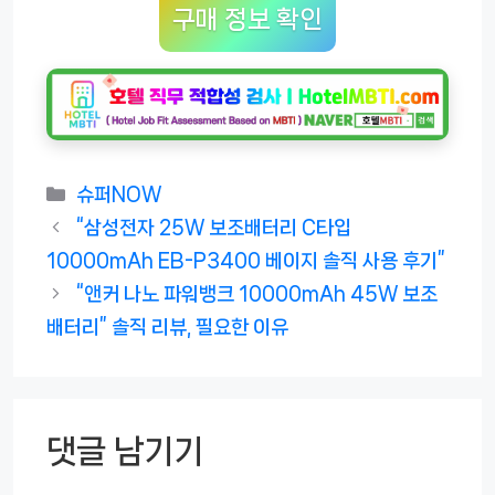
구매 정보 확인
카
슈퍼NOW
테
“삼성전자 25W 보조배터리 C타입
고
10000mAh EB-P3400 베이지 솔직 사용 후기”
리
“앤커 나노 파워뱅크 10000mAh 45W 보조
배터리” 솔직 리뷰, 필요한 이유
댓글 남기기