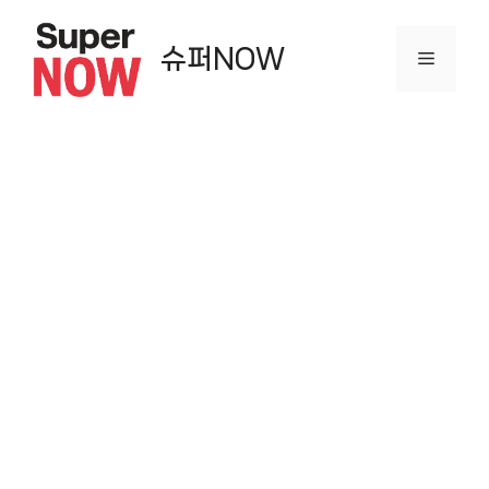
컨
텐
슈퍼NOW
메
츠
로
뉴
건
너
뛰
기