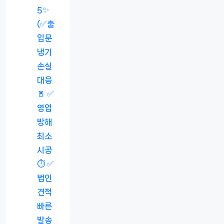
5✨
(✅출
입문
냉기
손실
대응
🚪 ✅
영업
방해
최소
시공
⏱️ ✅
법인
견적
빠른
발송