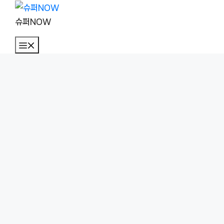
컨
텐
슈퍼NOW
츠
메
로
뉴
건
너
뛰
기