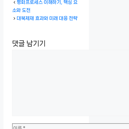
테
평화프로세스 이해하기, 핵심 요
고
소와 도전
리
대북제재 효과와 미래 대응 전략
댓글 남기기
댓
글
이