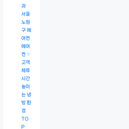
과
서울
노원
구 에
어컨
에어
컨 ✨
고객
체류
시간
높이
는 냉
방 환
경
TO
P