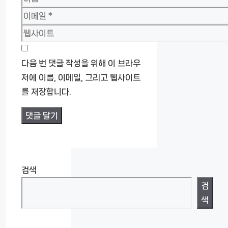
름
이
메
웹
일
사
이
다음 번 댓글 작성을 위해 이 브라우
트
저에 이름, 이메일, 그리고 웹사이트
를 저장합니다.
검색
검
색