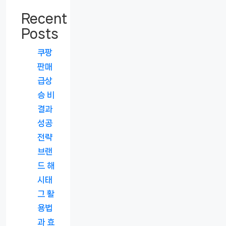
Recent
Posts
쿠팡
판매
급상
승 비
결과
성공
전략
브랜
드 해
시태
그 활
용법
과 효