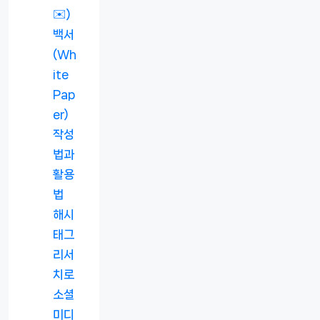
✉️)
백서
(Wh
ite
Pap
er)
작성
법과
활용
법
해시
태그
리서
치로
소셜
미디